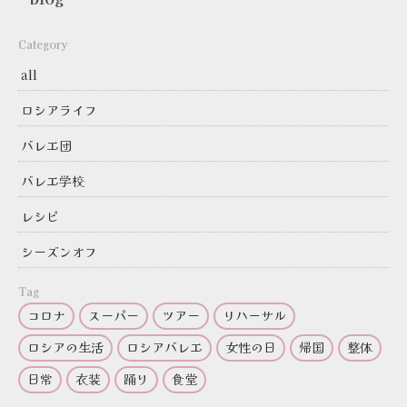
Category
all
ロシアライフ
バレエ団
バレエ学校
レシピ
シーズンオフ
Tag
コロナ
スーパー
ツアー
リハーサル
ロシアの生活
ロシアバレエ
女性の日
帰国
整体
日常
衣装
踊り
食堂