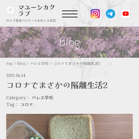
マユーシカク
ラブ
ロシア在住バレリーナがおくる日記
top
>
blog
>
バレエ学校
>
コロナでまさかの隔離生活2
2021.06.14
コロナでまさかの隔離生活2
Category：
バレエ学校
Tag：
コロナ
、