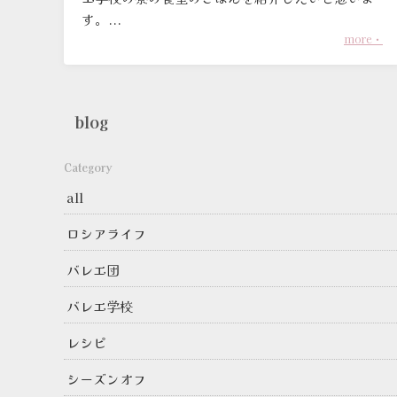
す。...
more・
blog
Category
all
ロシアライフ
バレエ団
バレエ学校
レシピ
シーズンオフ