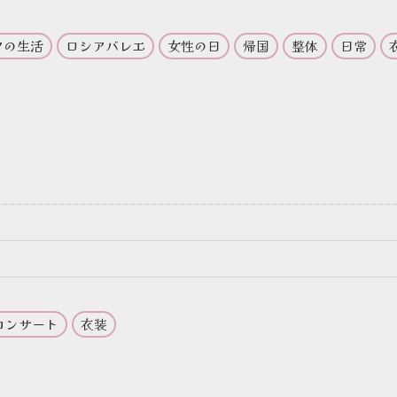
アの生活
ロシアバレエ
女性の日
帰国
整体
日常
コンサート
衣装