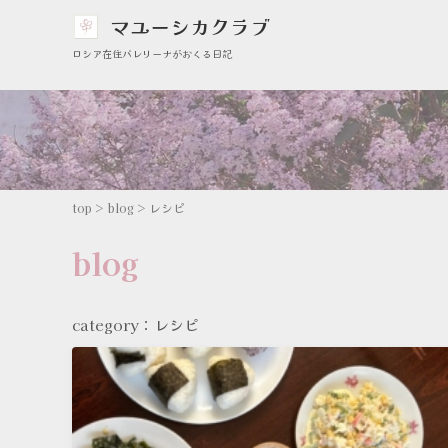
マユーシカクラブ
ロシア在住バレリーナがおくる日記
top
>
blog
>
レシピ
blog
category：レシピ