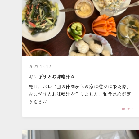
2023.12.12
おにぎりとお味噌汁🍙
先日、バレエ団の仲間が私の家に遊びに来た際、
おにぎりとお味噌汁を作りました。和食は心が落
ち着きま...
more・