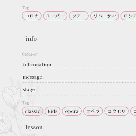
Tag
コロナ
スーパー
ツアー
リハーサル
ロシ
info
Category
information
message
stage
Tag
classic
kids
opera
オペラ
コウモリ
lesson