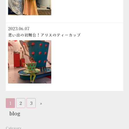
2023.06.07
思い出の初舞台！アリスのティーカップ
ペ
1
2
3
»
ー
blog
ジ
ャ
ー
Category