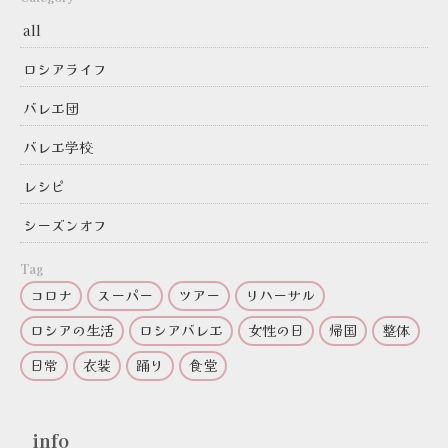
all
ロシアライフ
バレエ団
バレエ学校
レシピ
シーズンオフ
Tag
コロナ
スーパー
ツアー
リハーサル
ロシアの生活
ロシアバレエ
女性の日
帰国
整体
日常
衣装
踊り
食堂
info