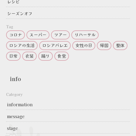
レシピ
シーズンオフ
Tag
コロナ
スーパー
ツアー
リハーサル
ロシアの生活
ロシアバレエ
女性の日
帰国
整体
日常
衣装
踊り
食堂
info
Category
information
message
stage