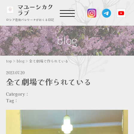
マユーシカク
ラブ
ロシア在住バレリーナがおくる日記
top
>
blog
>
全て劇場で作られている
2023.07.20
全て劇場で作られている
Category：
Tag：