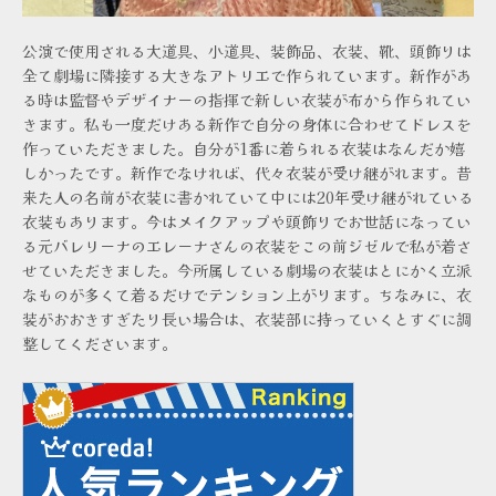
公演で使用される大道具、小道具、装飾品、衣装、靴、頭飾りは
全て劇場に隣接する大きなアトリエで作られています。新作があ
る時は監督やデザイナーの指揮で新しい衣装が布から作られてい
きます。私も一度だけある新作で自分の身体に合わせてドレスを
作っていただきました。自分が1番に着られる衣装はなんだか嬉
しかったです。新作でなければ、代々衣装が受け継がれます。昔
来た人の名前が衣装に書かれていて中には20年受け継がれている
衣装もあります。今はメイクアップや頭飾りでお世話になってい
る元バレリーナのエレーナさんの衣装をこの前ジゼルで私が着さ
せていただきました。今所属している劇場の衣装はとにかく立派
なものが多くて着るだけでテンション上がります。ちなみに、衣
装がおおきすぎたり長い場合は、衣装部に持っていくとすぐに調
整してくださいます。