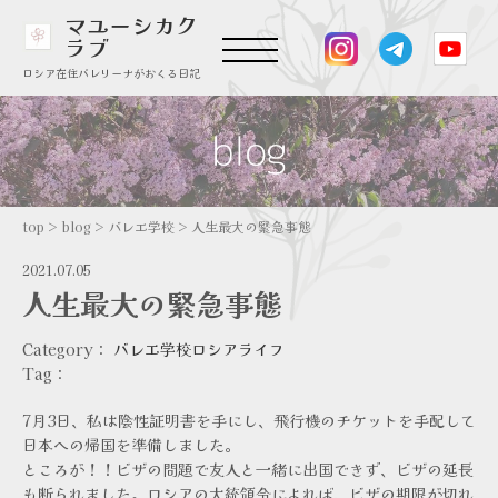
マユーシカク
ラブ
ロシア在住バレリーナがおくる日記
top
>
blog
>
バレエ学校
>
人生最大の緊急事態
2021.07.05
人生最大の緊急事態
Category：
バレエ学校
ロシアライフ
Tag：
7月3日、私は陰性証明書を手にし、飛行機のチケットを手配して
日本への帰国を準備しました。
ところが！！ビザの問題で友人と一緒に出国できず、ビザの延長
も断られました。ロシアの大統領令によれば、ビザの期限が切れ