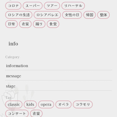
コロナ
スーパー
ツアー
リハーサル
ロシアの生活
ロシアバレエ
女性の日
帰国
整体
日常
衣装
踊り
食堂
info
Category
information
message
stage
Tag
classic
kids
opera
オペラ
コウモリ
コンサート
衣装