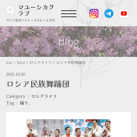
マユーシカク
ラブ
ロシア在住バレリーナがおくる日記
top
>
blog
>
ロシアライフ
>
ロシア民族舞踊団
2021.10.20
ロシア民族舞踊団
Category：
ロシアライフ
Tag：
踊り
、