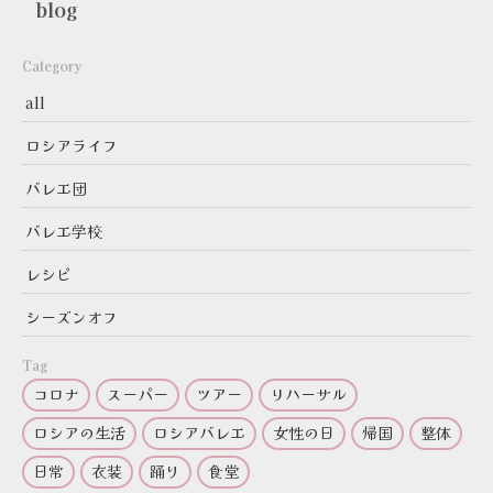
blog
Category
all
ロシアライフ
バレエ団
バレエ学校
レシピ
シーズンオフ
Tag
コロナ
スーパー
ツアー
リハーサル
ロシアの生活
ロシアバレエ
女性の日
帰国
整体
日常
衣装
踊り
食堂