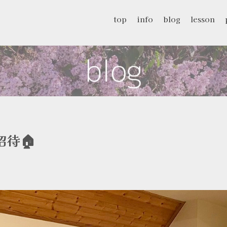
top
info
blog
lesson
待🏠