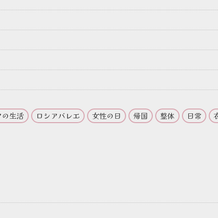
アの生活
ロシアバレエ
女性の日
帰国
整体
日常