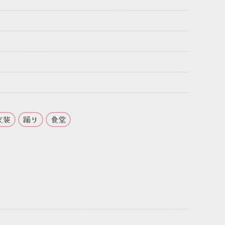
衣装
踊り
食堂