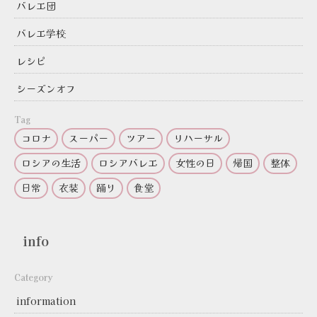
バレエ団
バレエ学校
レシピ
シーズンオフ
Tag
コロナ
スーパー
ツアー
リハーサル
ロシアの生活
ロシアバレエ
女性の日
帰国
整体
日常
衣装
踊り
食堂
info
Category
information