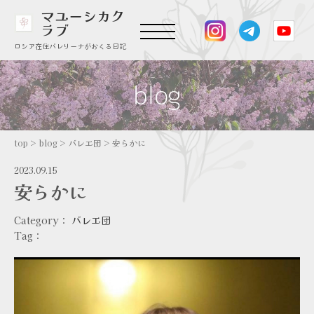
マユーシカク
ラブ
ロシア在住バレリーナがおくる日記
top
>
blog
>
バレエ団
>
安らかに
2023.09.15
安らかに
Category：
バレエ団
Tag：