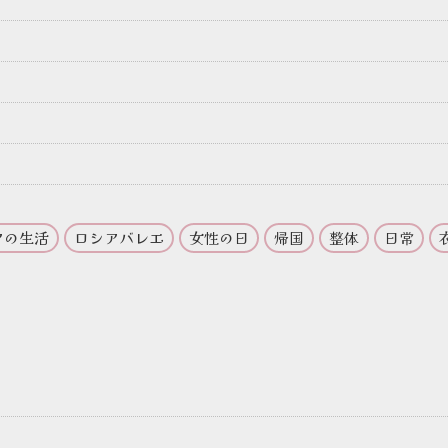
アの生活
ロシアバレエ
女性の日
帰国
整体
日常