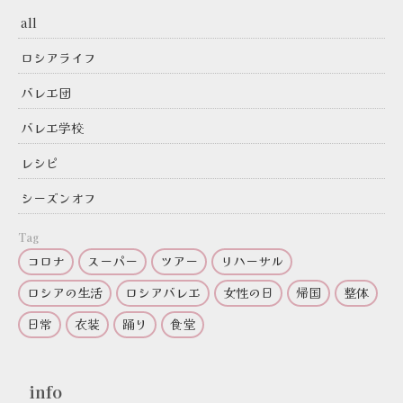
all
ロシアライフ
バレエ団
バレエ学校
レシピ
シーズンオフ
Tag
コロナ
スーパー
ツアー
リハーサル
ロシアの生活
ロシアバレエ
女性の日
帰国
整体
日常
衣装
踊り
食堂
info