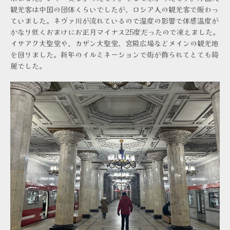
観光客は中国の団体くらいでしたが、ロシア人の観光客で賑わっ
ていました。ネヴァ川が流れているので湿度の影響で体感温度が
かなり低くおまけにお正月マイナス25度だったので凍えました。
イサアク大聖堂や、カザン大聖堂、宮殿広場などメインの観光地
を回りました。新年のイルミネーションで街が飾られてとても綺
麗でした。