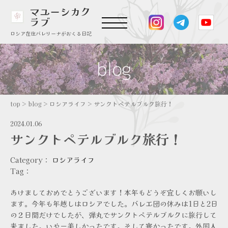
マユーシカク
ラブ
ロシア在住バレリーナがおくる日記
top
>
blog
>
ロシアライフ
>
サンクトペテルブルク旅行！
2024.01.06
サンクトペテルブルク旅行！
Category：
ロシアライフ
Tag：
あけましておめでとうございます！本年もどうぞ宜しくお願いし
ます。今年も年越しはロシアでした。バレエ団の休みは1日と2日
の２日間だけでしたが、弾丸でサンクトペテルブルクに旅行して
来ました。いやー美しかったです。そして寒かったです。外国人