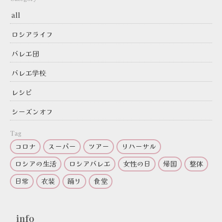
all
ロシアライフ
バレエ団
バレエ学校
レシピ
シーズンオフ
Tag
コロナ
スーパー
ツアー
リハーサル
ロシアの生活
ロシアバレエ
女性の日
帰国
整体
日常
衣装
踊り
食堂
info