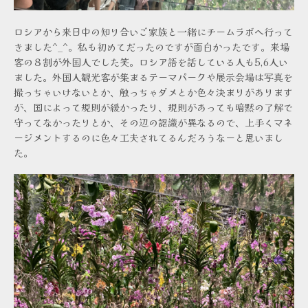
ロシアから来日中の知り合いご家族と一緒にチームラボへ行って
きました^_^。私も初めてだったのですが面白かったです。来場
客の８割が外国人でした笑。ロシア語を話している人も5,6人い
ました。外国人観光客が集まるテーマパークや展示会場は写真を
撮っちゃいけないとか、触っちゃダメとか色々決まりがあります
が、国によって規則が緩かったり、規則があっても暗黙の了解で
守ってなかったりとか、その辺の認識が異なるので、上手くマネ
ージメントするのに色々工夫されてるんだろうなーと思いまし
た。