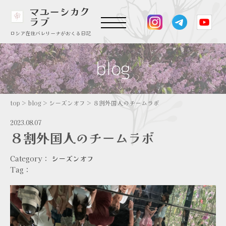
マユーシカク
ラブ
ロシア在住バレリーナがおくる日記
top
>
blog
>
シーズンオフ
>
８割外国人のチームラボ
2023.08.07
８割外国人のチームラボ
Category：
シーズンオフ
Tag：