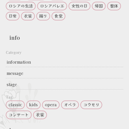
ロシアの生活
ロシアバレエ
女性の日
帰国
整体
日常
衣装
踊り
食堂
info
Category
information
message
stage
Tag
classic
kids
opera
オペラ
コウモリ
コンサート
衣装