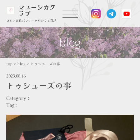
マユーシカク
ラブ
ロシア在住バレリーナがおくる日記
top
>
blog
>
トゥシューズの事
2023.08.16
トゥシューズの事
Category：
Tag：