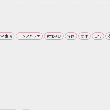
アの生活
ロシアバレエ
女性の日
帰国
整体
日常