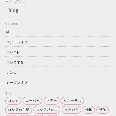
ます（笑）。
blog
Category
all
ロシアライフ
バレエ団
バレエ学校
レシピ
シーズンオフ
Tag
コロナ
スーパー
ツアー
リハーサル
ロシアの生活
ロシアバレエ
女性の日
帰国
整体